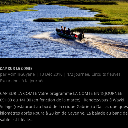
CAP SUR LA COMTE
par
AdminGuyane
|
13 Déc 2016
|
1/2 journée
,
Circuits fleuves
,
Excursions à la journée
CAP SUR LA COMTE Votre programme LA COMTE EN ½ JOURNEE
09H00 ou 14H00 (en fonction de la marée) : Rendez-vous à Wayki
Village (restaurant au bord de la crique Gabriel) à Dacca, quelques
kilomètres après Roura à 20 km de Cayenne. La balade au banc de
sable est idéale...