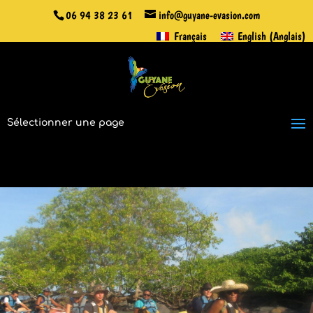
06 94 38 23 61
info@guyane-evasion.com
Français
English
(
Anglais
)
Sélectionner une page