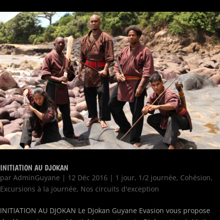
INITIATION AU DJOKAN
par
AdminGuyane
|
12 Déc 2016
|
1 jour
,
1/2 journée
,
Cohésion
,
Excursions à la journée
,
Nos circuits d'exception
INITIATION AU DJOKAN Le Djokan Guyane Evasion vous propose